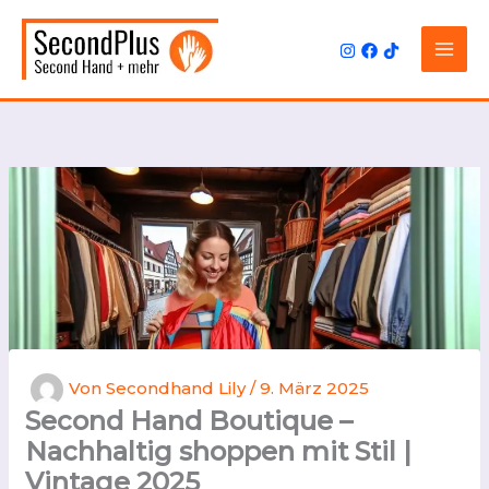
Zum
Inhalt
springen
Von
Secondhand Lily
/
9. März 2025
Second Hand Boutique –
Nachhaltig shoppen mit Stil |
Vintage 2025