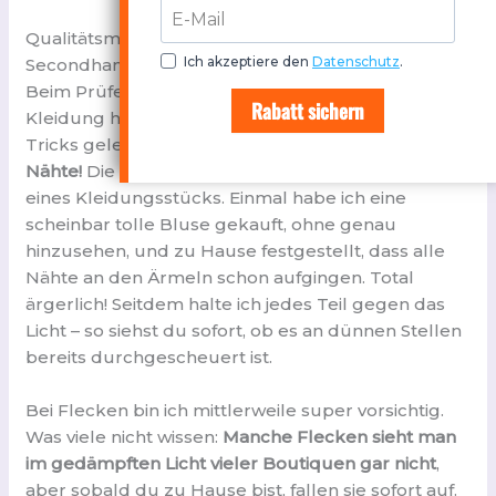
Qualitätsmerkmale und Preisgestaltung in
Ich akzeptiere den
Datenschutz
.
Secondhand Boutiquen
Beim Prüfen der Qualität von Secondhand-
Rabatt sichern
Kleidung habe ich über die Jahre einige wichtige
Tricks gelernt.
Erstes Gebot: Check immer die
Nähte!
Die verraten dir so viel über die Qualität
eines Kleidungsstücks. Einmal habe ich eine
scheinbar tolle Bluse gekauft, ohne genau
hinzusehen, und zu Hause festgestellt, dass alle
Nähte an den Ärmeln schon aufgingen. Total
ärgerlich! Seitdem halte ich jedes Teil gegen das
Licht – so siehst du sofort, ob es an dünnen Stellen
bereits durchgescheuert ist.
Bei Flecken bin ich mittlerweile super vorsichtig.
Was viele nicht wissen:
Manche Flecken sieht man
im gedämpften Licht vieler Boutiquen gar nicht
,
aber sobald du zu Hause bist, fallen sie sofort auf.