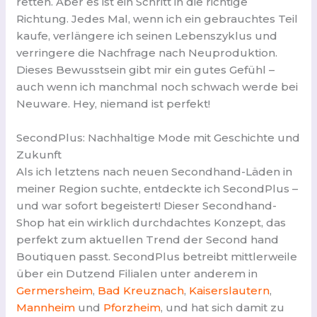
retten. Aber es ist ein Schritt in die richtige
Richtung. Jedes Mal, wenn ich ein gebrauchtes Teil
kaufe, verlängere ich seinen Lebenszyklus und
verringere die Nachfrage nach Neuproduktion.
Dieses Bewusstsein gibt mir ein gutes Gefühl –
auch wenn ich manchmal noch schwach werde bei
Neuware. Hey, niemand ist perfekt!
SecondPlus: Nachhaltige Mode mit Geschichte und
Zukunft
Als ich letztens nach neuen Secondhand-Läden in
meiner Region suchte, entdeckte ich SecondPlus –
und war sofort begeistert! Dieser Secondhand-
Shop hat ein wirklich durchdachtes Konzept, das
perfekt zum aktuellen Trend der Second hand
Boutiquen passt. SecondPlus betreibt mittlerweile
über ein Dutzend Filialen unter anderem in
Germersheim
,
Bad Kreuznach
,
Kaiserslautern
,
Mannheim
und
Pforzheim
, und hat sich damit zu