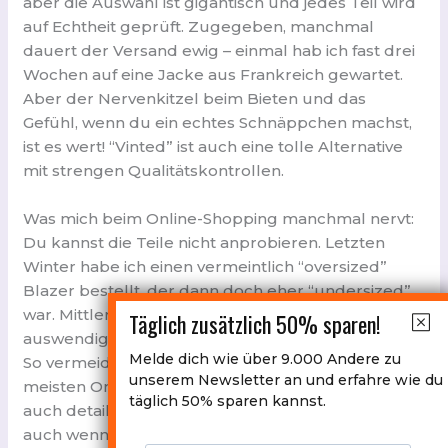
aber die Auswahl ist gigantisch und jedes Teil wird
auf Echtheit geprüft. Zugegeben, manchmal
dauert der Versand ewig – einmal hab ich fast drei
Wochen auf eine Jacke aus Frankreich gewartet.
Aber der Nervenkitzel beim Bieten und das
Gefühl, wenn du ein echtes Schnäppchen machst,
ist es wert! “Vinted” ist auch eine tolle Alternative
mit strengen Qualitätskontrollen.
Was mich beim Online-Shopping manchmal nervt:
Du kannst die Teile nicht anprobieren. Letzten
Winter habe ich einen vermeintlich “oversized”
Blazer bestellt, der dann doch eher “undersized”
war. Mittlerweile kenne ich meine Maße aber
Täglich zusätzlich 50% sparen!
auswendig und messe jedes Teil zu Hause nach.
Melde dich wie über 9.000 Andere zu
So vermeidet man böse Überraschungen! Die
unserem Newsletter an und erfahre wie du
meisten Online-Plattformen bieten mittlerweile
täglich 50% sparen kannst.
auch detaillierte Maßangaben – unbedingt nutzen,
auch wenn es nervig ist.