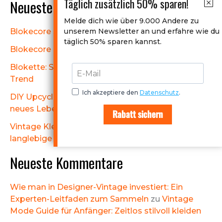
Täglich zusätzlich 50% sparen!
Neueste Beiträge
Melde dich wie über 9.000 Andere zu
unserem Newsletter an und erfahre wie du
Blokecore Style: Wie ich Trends neu interpretiere
täglich 50% sparen kannst.
Blokecore Trend: Mein Geheimnis für coole Outfits
Blokette: So stylest du den angesagten Vintage
Trend
Ich akzeptiere den
Datenschutz
.
DIY Upcycling Kleidung Ideen: Alten Textilien
neues Leben schenken
Rabatt sichern
Vintage Kleidung Pflege Tipps: Anleitung für
langlebige Schätze
Neueste Kommentare
Wie man in Designer-Vintage investiert: Ein
Experten-Leitfaden zum Sammeln
zu
Vintage
Mode Guide für Anfänger: Zeitlos stilvoll kleiden