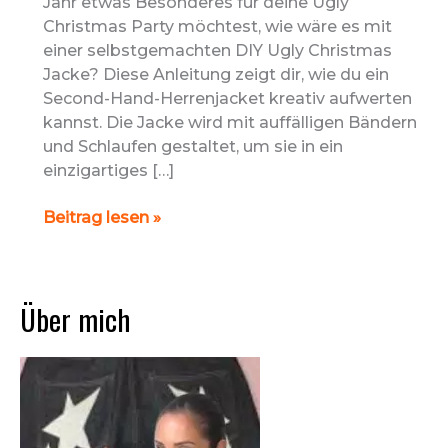
Jahr etwas Besonderes für deine Ugly
Christmas Party möchtest, wie wäre es mit
einer selbstgemachten DIY Ugly Christmas
Jacke? Diese Anleitung zeigt dir, wie du ein
Second-Hand-Herrenjacket kreativ aufwerten
kannst. Die Jacke wird mit auffälligen Bändern
und Schlaufen gestaltet, um sie in ein
einzigartiges […]
DIY
Beitrag lesen »
Ugly
Christmas
Jacke
Über mich