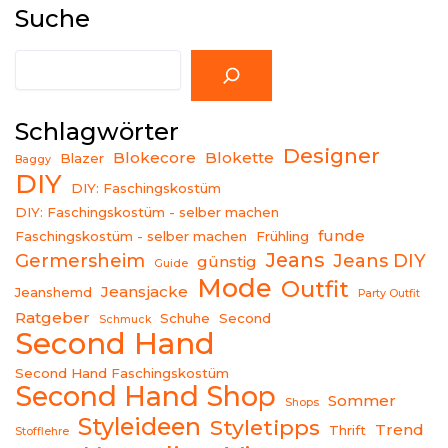
Suche
Suche
Schlagwörter
Designer
Blokecore
Blokette
Blazer
Baggy
DIY
DIY: Faschingskostüm
DIY: Faschingskostüm - selber machen
funde
Faschingskostüm - selber machen
Frühling
Jeans
Germersheim
Jeans DIY
günstig
Guide
Mode
Outfit
Jeansjacke
Jeanshemd
Party Outfit
Ratgeber
Schuhe
Second
Schmuck
Second Hand
Second Hand Faschingskostüm
Second Hand Shop
Sommer
Shops
Styleideen
Styletipps
Trend
Thrift
Stofflehre