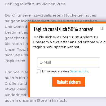
Lieblingsoutfit zum kleinen Preis.
Durch unsere individualisierten Stücke gelingt es
dir ganz leicht komplett neue Outfits zu erstellen.
Und wenn du nicht findest, wonach suchst, wirst du
Täglich zusätzlich 50% sparen!
bestimmt auf etwas stoßen, womit du nicht
Melde dich wie über 9.000 Andere zu
gerechnet hast und dir so ganz schnell zum
unserem Newsletter an und erfahre wie d
kleinsten Preis ein neues Outfit zusammenstellen.
täglich 50% sparen kannst.
Unser Tipp: Bleibe spontan und offen und lasse
dich von unseren stetig wechselndem Sortiment
inspirieren!
Ich akzeptiere den
Datenschutz
.
Und wie in allen anderen SecondPlus Filialen gilt
auch in Kirrlach – Individualität gibt es in allen
Rabatt sichern
Größen und auch die Kleinsten finden bestimmt
etwas, dass ihnen gefällt. Secondhand-
Kinderkleidung in allen Größen findest du nämlich
auch in unserem Store in Kirrlach.