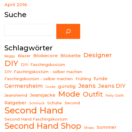
April 2016
Suche
Suche
Schlagwörter
Designer
Blokecore
Blokette
Blazer
Baggy
DIY
DIY: Faschingskostüm
DIY: Faschingskostüm - selber machen
funde
Faschingskostüm - selber machen
Frühling
Jeans
Germersheim
Jeans DIY
günstig
Guide
Mode
Outfit
Jeansjacke
Jeanshemd
Party Outfit
Ratgeber
Schuhe
Second
Schmuck
Second Hand
Second Hand Faschingskostüm
Second Hand Shop
Sommer
Shops