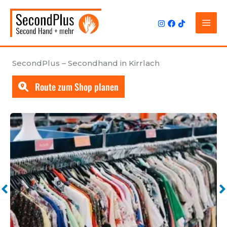
Zum
Inhalt
springen
SecondPlus – Secondhand in Kirrlach
Route zum Shop planen