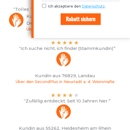
★
★
★
★
★
Ich akzeptiere den
Datenschutz
.
“Tolles Team, alle sehr freundlich! Note 1*****”
Kundin aus 67150, Niederkirchen bei
Rabatt sichern
Deidesheim
Über den SecondPlus in Mannheim-Stadt
★
★
★
★
★
“Ich suche nicht, ich finde! (Stammkundin)”
Kundin aus 76829, Landau
Über den SecondPlus in Neustadt a. d. Weinstraße
★
★
★
★
★
“Zufällig entdeckt. Seit 10 Jahren hier.”
Kundin aus 55262, Heidesheim am Rhein