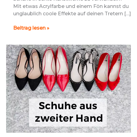
Mit etwas Acrylfarbe und einem Fön kannst du
unglaublich coole Effekte auf deinen Tretern […]
Schuhe
Beitrag lesen »
bemalen
einfach